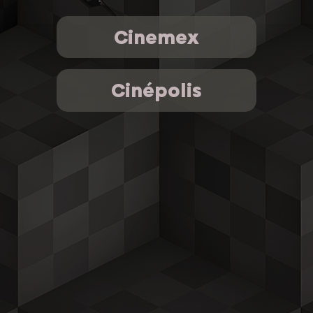
Cinemex
Cinépolis